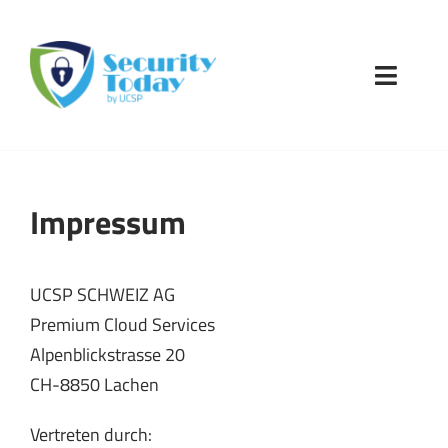
Zum
Inhalt
springen
Toggle
Naviga
freudiger IT security
Medien
Impressum
UCSP SCHWEIZ AG
Premium Cloud Services
Alpenblickstrasse 20
CH-8850 Lachen
Vertreten durch: